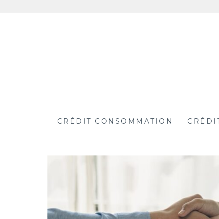
Aller
au
contenu
Crédit système
CRÉDIT CONSOMMATION
CRÉDI